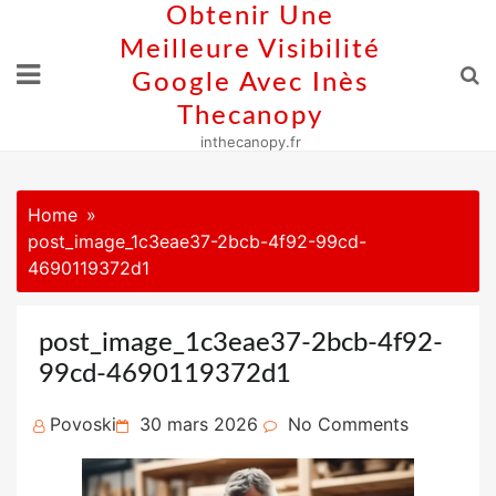
Skip
Obtenir Une
to
Meilleure Visibilité
content
Google Avec Inès
Thecanopy
inthecanopy.fr
Home
post_image_1c3eae37-2bcb-4f92-99cd-
4690119372d1
post_image_1c3eae37-2bcb-4f92-
99cd-4690119372d1
Posted
Povoski
30 mars 2026
No Comments
on