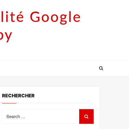
lité Google
py
RECHERCHER
Search
for: