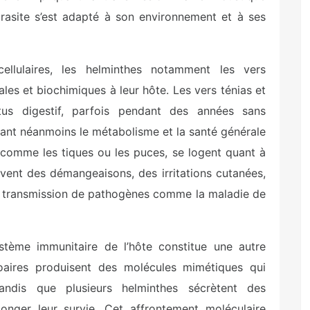
rasite s’est adapté à son environnement et à ses
ellulaires, les helminthes notamment les vers
cales et biochimiques à leur hôte. Les vers ténias et
ctus digestif, parfois pendant des années sans
nt néanmoins le métabolisme et la santé générale
, comme les tiques ou les puces, se logent quant à
uvent des démangeaisons, des irritations cutanées,
la transmission de pathogènes comme la maladie de
ystème immunitaire de l’hôte constitue une autre
ozoaires produisent des molécules mimétiques qui
tandis que plusieurs helminthes sécrètent des
longer leur survie. Cet affrontement moléculaire