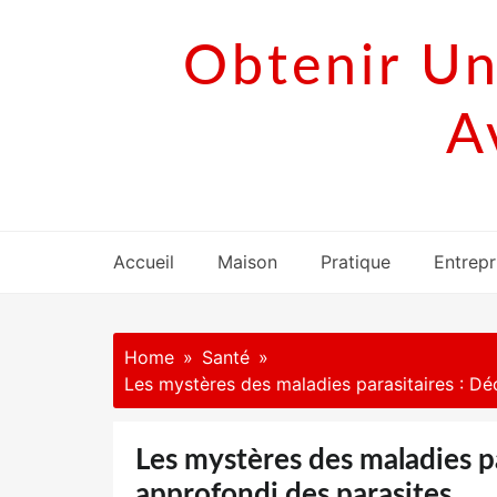
Skip
to
Obtenir Un
content
A
Accueil
Maison
Pratique
Entrepr
Home
Santé
Les mystères des maladies parasitaires : D
Les mystères des maladies p
approfondi des parasites