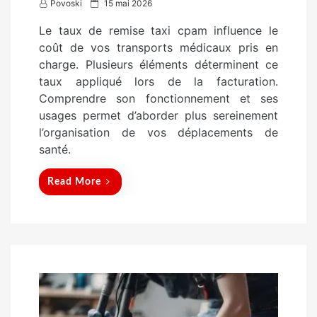
P
Povoski
15 mai 2026
o
Le taux de remise taxi cpam influence le
s
coût de vos transports médicaux pris en
t
charge. Plusieurs éléments déterminent ce
e
taux appliqué lors de la facturation.
d
Comprendre son fonctionnement et ses
o
usages permet d’aborder plus sereinement
n
l’organisation de vos déplacements de
santé.
Read More