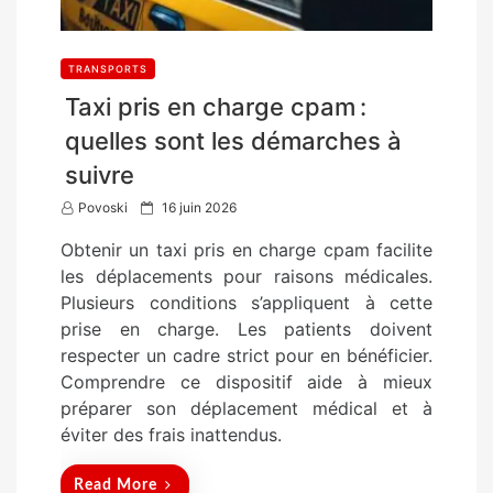
TRANSPORTS
Taxi pris en charge cpam :
quelles sont les démarches à
suivre
P
Povoski
16 juin 2026
o
Obtenir un taxi pris en charge cpam facilite
s
les déplacements pour raisons médicales.
t
Plusieurs conditions s’appliquent à cette
e
prise en charge. Les patients doivent
d
respecter un cadre strict pour en bénéficier.
o
Comprendre ce dispositif aide à mieux
n
préparer son déplacement médical et à
éviter des frais inattendus.
Read More