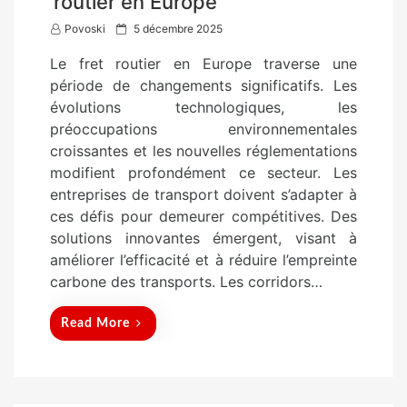
routier en Europe
P
Povoski
5 décembre 2025
o
Le fret routier en Europe traverse une
s
période de changements significatifs. Les
t
évolutions technologiques, les
e
préoccupations environnementales
d
croissantes et les nouvelles réglementations
o
modifient profondément ce secteur. Les
n
entreprises de transport doivent s’adapter à
ces défis pour demeurer compétitives. Des
solutions innovantes émergent, visant à
améliorer l’efficacité et à réduire l’empreinte
carbone des transports. Les corridors…
Read More