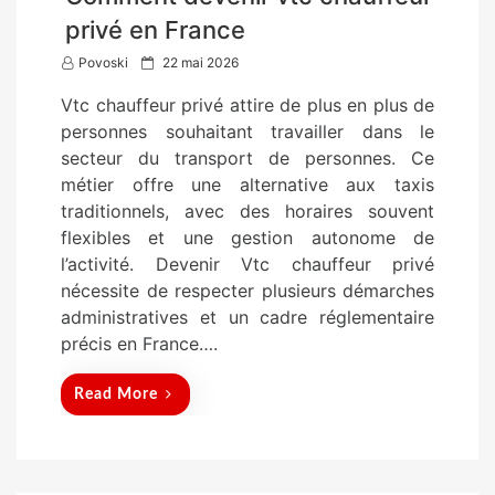
privé en France
P
Povoski
22 mai 2026
o
Vtc chauffeur privé attire de plus en plus de
s
personnes souhaitant travailler dans le
t
secteur du transport de personnes. Ce
e
métier offre une alternative aux taxis
d
traditionnels, avec des horaires souvent
o
flexibles et une gestion autonome de
n
l’activité. Devenir Vtc chauffeur privé
nécessite de respecter plusieurs démarches
administratives et un cadre réglementaire
précis en France….
Read More