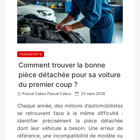
TRANSPORTS
Comment trouver la bonne
pièce détachée pour sa voiture
du premier coup ?
P
Pascal Cabus Pascal Cabus
23 mars 2026
o
Chaque année, des millions d’automobilistes
s
se retrouvent face à la même difficulté :
t
identifier précisément la pièce détachée
e
dont leur véhicule a besoin. Une erreur de
d
référence, une incompatibilité de modèle ou
o