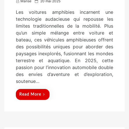
P
Marise
20 mai 2025
o
Les voitures amphibies incarnent une
s
technologie audacieuse qui repousse les
t
limites traditionnelles de la mobilité. Plus
e
qu’un simple mélange entre voiture et
d
bateau, ces véhicules amphibieuses offrent
o
des possibilités uniques pour aborder des
n
paysages inexplorés, fusionnant les mondes
terrestre et aquatique. En 2025, cette
passion pour l’innovation automobile double
des envies d’aventure et d’exploration,
soutenue…
Read More