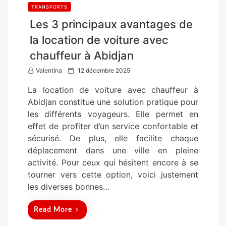
TRANSPORTS
Les 3 principaux avantages de
la location de voiture avec
chauffeur à Abidjan
P
Valentina
12 décembre 2025
o
La location de voiture avec chauffeur à
s
Abidjan constitue une solution pratique pour
t
les différents voyageurs. Elle permet en
e
effet de profiter d’un service confortable et
d
sécurisé. De plus, elle facilite chaque
o
déplacement dans une ville en pleine
n
activité. Pour ceux qui hésitent encore à se
tourner vers cette option, voici justement
les diverses bonnes…
Read More