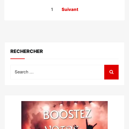
Pagination
1
Suivant
des
publications
RECHERCHER
Search
for: