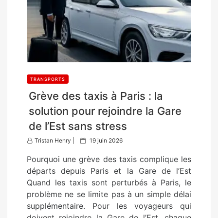
TRANSPORTS
Grève des taxis à Paris : la
solution pour rejoindre la Gare
de l’Est sans stress
P
Tristan Henry |
19 juin 2026
o
Pourquoi une grève des taxis complique les
s
départs depuis Paris et la Gare de l’Est
t
Quand les taxis sont perturbés à Paris, le
e
problème ne se limite pas à un simple délai
d
supplémentaire. Pour les voyageurs qui
o
doivent rejoindre la Gare de l’Est, chaque