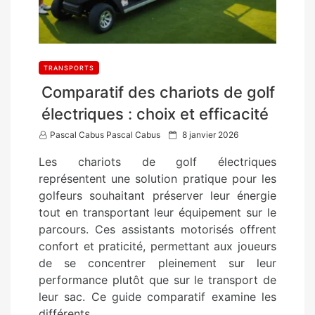
TRANSPORTS
Comparatif des chariots de golf
électriques : choix et efficacité
P
Pascal Cabus Pascal Cabus
8 janvier 2026
o
Les chariots de golf électriques
s
représentent une solution pratique pour les
t
golfeurs souhaitant préserver leur énergie
e
tout en transportant leur équipement sur le
d
parcours. Ces assistants motorisés offrent
o
confort et praticité, permettant aux joueurs
n
de se concentrer pleinement sur leur
performance plutôt que sur le transport de
leur sac. Ce guide comparatif examine les
différents…