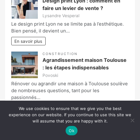
Design print Lyon : comment en
faire un levier de vente ?
Lysandre Vesperal
Le design print Lyon ne se limite pas à l’esthétique.
Bien pensé, il devient un…
En savoir plus
CONSTRUCTION
Agrandissement maison Toulouse
: les étapes indispensables
Povoski
Rénover ou agrandir une maison à Toulouse soulève
de nombreuses questions, tant pour les
passionnés…
En savoir plus
We use cookies to ensure that we give you the best
experience on our website. If you continue to use this site we
Page:
will assume that you are happy with it.
Next
1
»
Ok