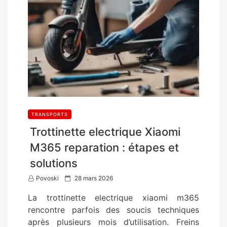
TRANSPORTS
Trottinette electrique Xiaomi
M365 reparation : étapes et
solutions
P
Povoski
28 mars 2026
o
La trottinette electrique xiaomi m365
s
rencontre parfois des soucis techniques
t
après plusieurs mois d’utilisation. Freins
e