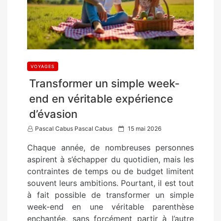
VOYAGES
Transformer un simple week-
end en véritable expérience
d’évasion
P
Pascal Cabus Pascal Cabus
15 mai 2026
o
Chaque année, de nombreuses personnes
s
aspirent à s’échapper du quotidien, mais les
t
contraintes de temps ou de budget limitent
e
souvent leurs ambitions. Pourtant, il est tout
d
à fait possible de transformer un simple
o
week-end en une véritable parenthèse
n
enchantée, sans forcément partir à l’autre