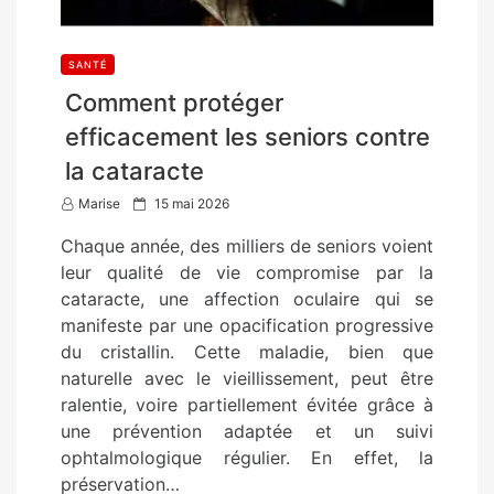
SANTÉ
Comment protéger
efficacement les seniors contre
la cataracte
P
Marise
15 mai 2026
o
Chaque année, des milliers de seniors voient
s
leur qualité de vie compromise par la
t
cataracte, une affection oculaire qui se
e
manifeste par une opacification progressive
d
du cristallin. Cette maladie, bien que
o
naturelle avec le vieillissement, peut être
n
ralentie, voire partiellement évitée grâce à
une prévention adaptée et un suivi
ophtalmologique régulier. En effet, la
préservation…