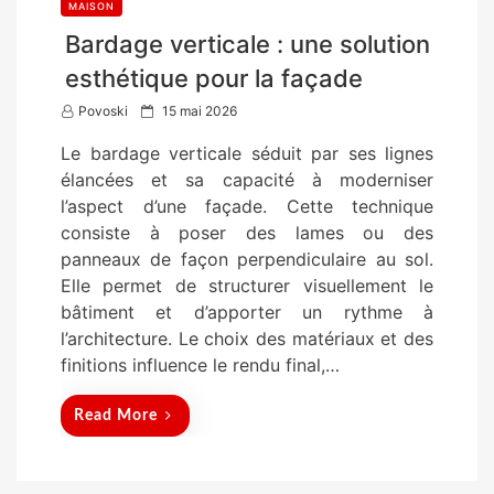
MAISON
Bardage verticale : une solution
esthétique pour la façade
P
Povoski
15 mai 2026
o
Le bardage verticale séduit par ses lignes
s
élancées et sa capacité à moderniser
t
l’aspect d’une façade. Cette technique
e
consiste à poser des lames ou des
d
panneaux de façon perpendiculaire au sol.
o
Elle permet de structurer visuellement le
n
bâtiment et d’apporter un rythme à
l’architecture. Le choix des matériaux et des
finitions influence le rendu final,…
Read More