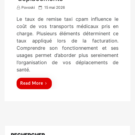
P
Povoski
15 mai 2026
o
Le taux de remise taxi cpam influence le
s
coût de vos transports médicaux pris en
t
charge. Plusieurs éléments déterminent ce
e
taux appliqué lors de la facturation.
d
Comprendre son fonctionnement et ses
o
usages permet d’aborder plus sereinement
n
l’organisation de vos déplacements de
santé.
Read More
RECHERCHER