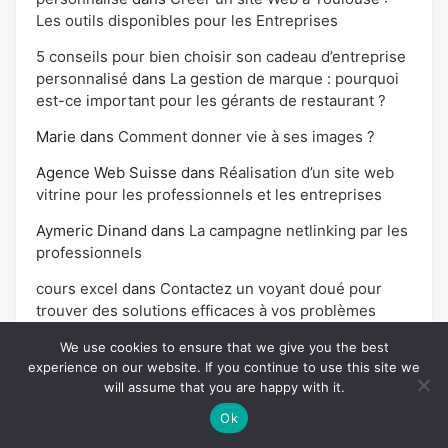
Les outils disponibles pour les Entreprises
5 conseils pour bien choisir son cadeau d’entreprise
personnalisé
dans
La gestion de marque : pourquoi
est-ce important pour les gérants de restaurant ?
Marie
dans
Comment donner vie à ses images ?
Agence Web Suisse
dans
Réalisation d’un site web
vitrine pour les professionnels et les entreprises
Aymeric Dinand
dans
La campagne netlinking par les
professionnels
cours excel
dans
Contactez un voyant doué pour
trouver des solutions efficaces à vos problèmes
seo en quelques clics
dans
Agence de
We use cookies to ensure that we give you the best
développement web : bien choisir
experience on our website. If you continue to use this site we
will assume that you are happy with it.
Ok