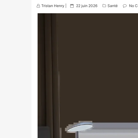
P
Tristan Henry |
22 juin 2026
Santé
No C
o
s
t
e
d
o
n