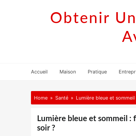
Skip
to
Obtenir Un
content
A
Accueil
Maison
Pratique
Entrepr
Home
Santé
Lumière bleue et sommeil : 
Lumière bleue et sommeil : f
soir ?