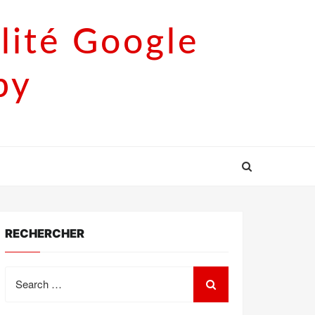
lité Google
py
RECHERCHER
Search
for: