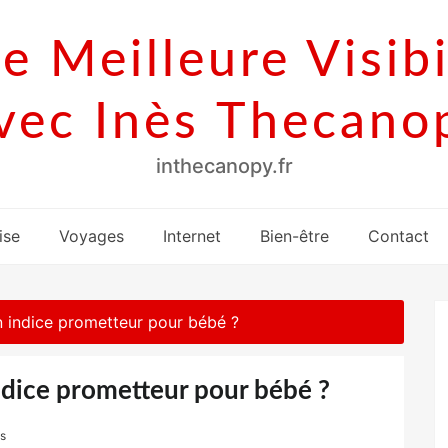
e Meilleure Visibi
vec Inès Thecano
inthecanopy.fr
ise
Voyages
Internet
Bien-être
Contact
n indice prometteur pour bébé ?
ndice prometteur pour bébé ?
s