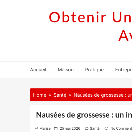
Skip
to
Obtenir Un
content
A
Accueil
Maison
Pratique
Entrepr
Home
Santé
Nausées de grossesse : u
Nausées de grossesse : un i
P
Marise
25 mai 2026
Santé
No Comment