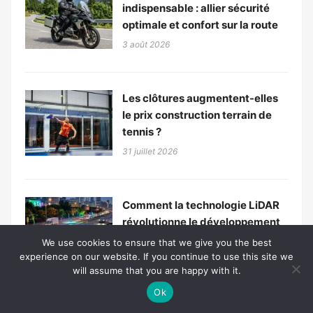
indispensable : allier sécurité
optimale et confort sur la route
3 août 2026
Les clôtures augmentent-elles
le prix construction terrain de
tennis ?
31 juillet 2026
Comment la technologie LiDAR
révolutionne le développement
des véhicules autonomes
We use cookies to ensure that we give you the best
experience on our website. If you continue to use this site we
31 juillet 2026
will assume that you are happy with it.
Ok
Est-il pertinent d’installer un