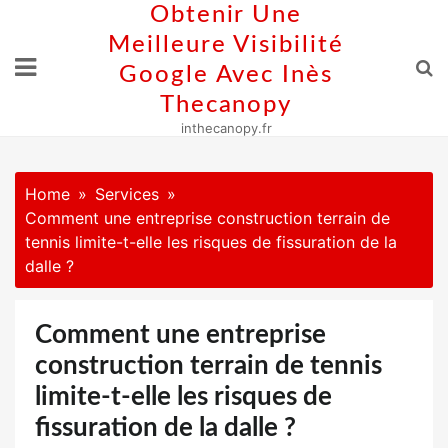
Skip
Obtenir Une
to
Meilleure Visibilité
content
Google Avec Inès
Thecanopy
inthecanopy.fr
Home
Services
Comment une entreprise construction terrain de
tennis limite-t-elle les risques de fissuration de la
dalle ?
Comment une entreprise
construction terrain de tennis
limite-t-elle les risques de
fissuration de la dalle ?