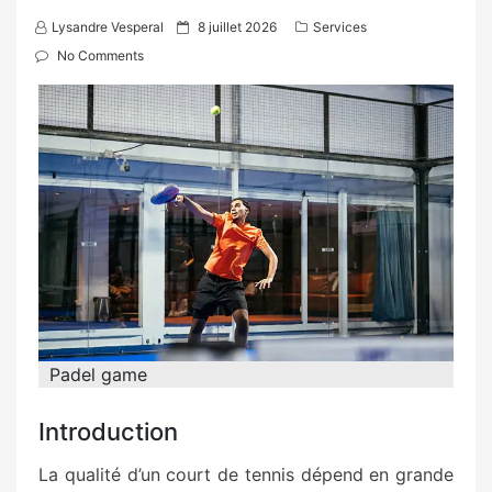
P
Lysandre Vesperal
8 juillet 2026
Services
o
No Comments
s
t
e
d
o
n
Padel game
Introduction
La qualité d’un court de tennis dépend en grande