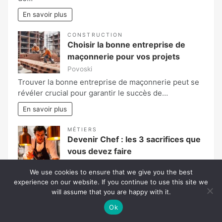
En savoir plus
CONSTRUCTION
Choisir la bonne entreprise de
maçonnerie pour vos projets
Povoski
Trouver la bonne entreprise de maçonnerie peut se
révéler crucial pour garantir le succès de…
En savoir plus
MÉTIERS
Devenir Chef : les 3 sacrifices que
vous devez faire
Florent
We use cookies to ensure that we give you the best
La profession de chef cuisinier fait rêver de
experience on our website. If you continue to use this site we
nombreux passionnés de gastronomie. Pourtant,
will assume that you are happy with it.
derrière les…
Ok
En savoir plus