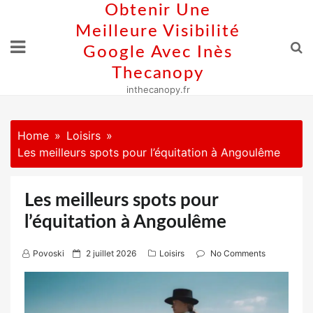
Skip
Obtenir Une
to
Meilleure Visibilité
content
Google Avec Inès
Thecanopy
inthecanopy.fr
Home
Loisirs
Les meilleurs spots pour l’équitation à Angoulême
Les meilleurs spots pour
l’équitation à Angoulême
P
Povoski
2 juillet 2026
Loisirs
No Comments
o
s
t