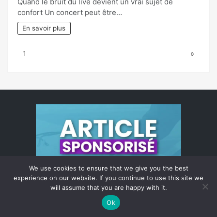
Quand le bruit du live devient un vrai sujet de
confort Un concert peut être…
En savoir plus
Page:
Next
1
»
We use cookies to ensure that we give you the best
experience on our website. If you continue to use this site we
will assume that you are happy with it.
Ok