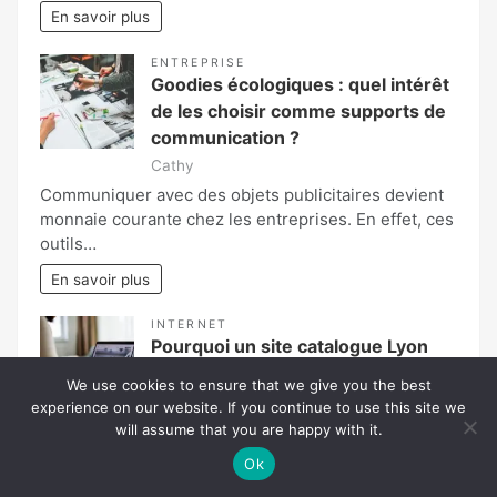
En savoir plus
ENTREPRISE
Goodies écologiques : quel intérêt
de les choisir comme supports de
communication ?
Cathy
Communiquer avec des objets publicitaires devient
monnaie courante chez les entreprises. En effet, ces
outils…
En savoir plus
INTERNET
Pourquoi un site catalogue Lyon
booste-t-il la visibilité produit ?
We use cookies to ensure that we give you the best
Lysandre Vesperal
experience on our website. If you continue to use this site we
Un site catalogue Lyon bien conçu ne se contente
will assume that you are happy with it.
pas de présenter vos produits : il…
Ok
En savoir plus