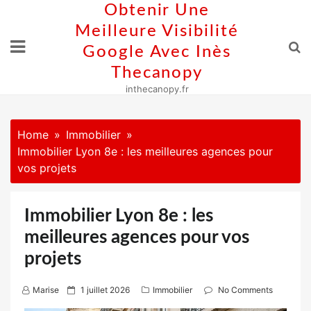
Skip
Obtenir Une
to
Meilleure Visibilité
content
Google Avec Inès
Thecanopy
inthecanopy.fr
Home
Immobilier
Immobilier Lyon 8e : les meilleures agences pour
vos projets
Immobilier Lyon 8e : les
meilleures agences pour vos
projets
P
Marise
1 juillet 2026
Immobilier
No Comments
o