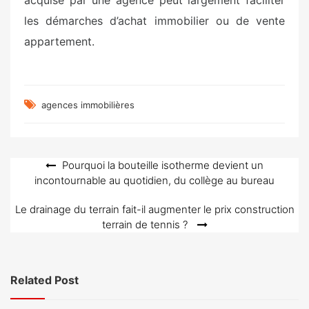
acquise par une agence peut largement faciliter
les démarches d’achat immobilier ou de vente
appartement.
agences immobilières
Navigation
Pourquoi la bouteille isotherme devient un
incontournable au quotidien, du collège au bureau
de
l’article
Le drainage du terrain fait-il augmenter le prix construction
terrain de tennis ?
Related Post