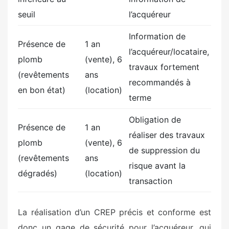
seuil
l’acquéreur
Information de
Présence de
1 an
l’acquéreur/locataire,
plomb
(vente), 6
travaux fortement
(revêtements
ans
recommandés à
en bon état)
(location)
terme
Obligation de
Présence de
1 an
réaliser des travaux
plomb
(vente), 6
de suppression du
(revêtements
ans
risque avant la
dégradés)
(location)
transaction
La réalisation d’un CREP précis et conforme est
donc un gage de sécurité pour l’acquéreur, qui