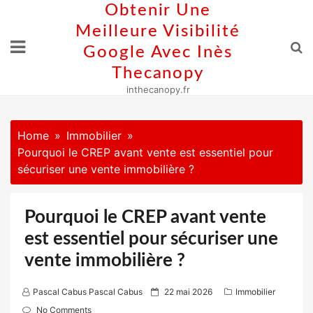
Skip
Obtenir Une
to
Meilleure Visibilité
content
Google Avec Inès
Thecanopy
inthecanopy.fr
Home
Immobilier
Pourquoi le CREP avant vente est essentiel pour
sécuriser une vente immobilière ?
Pourquoi le CREP avant vente
est essentiel pour sécuriser une
vente immobilière ?
P
Pascal Cabus Pascal Cabus
22 mai 2026
Immobilier
o
No Comments