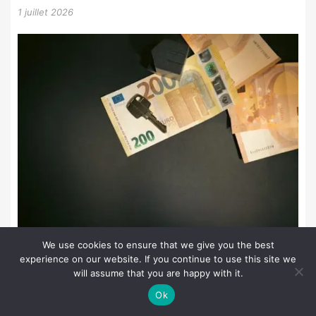
1 juillet 2026
We use cookies to ensure that we give you the best
experience on our website. If you continue to use this site we
Crédit foncier pour les primo-accédants : guide essentiel
will assume that you are happy with it.
pour bien démarrer votre projet immobilier
Ok
2 juillet 2026