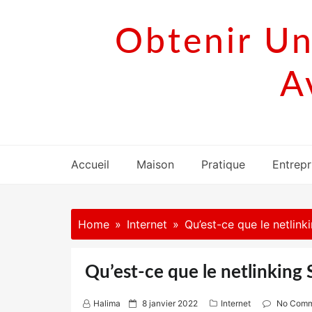
Skip
to
Obtenir Un
content
A
Accueil
Maison
Pratique
Entrepr
Home
Internet
Qu’est-ce que le netlink
Qu’est-ce que le netlinking
P
Halima
8 janvier 2022
Internet
No Comm