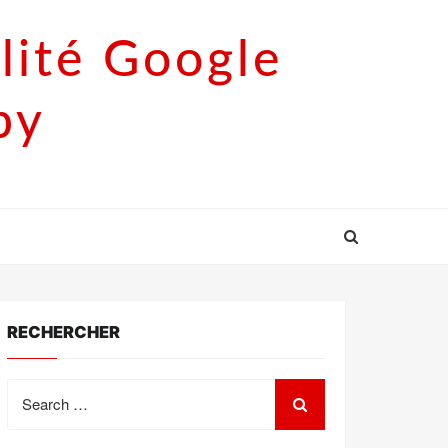
lité Google
py
RECHERCHER
Search
for: