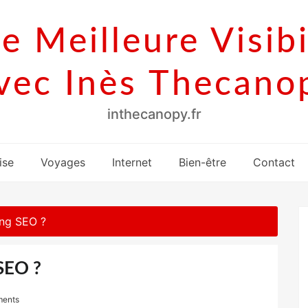
e Meilleure Visibi
vec Inès Thecano
inthecanopy.fr
ise
Voyages
Internet
Bien-être
Contact
ing SEO ?
 SEO ?
ents