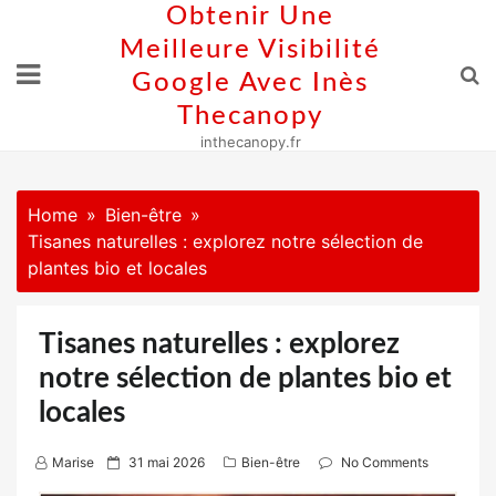
Skip
Obtenir Une
to
Meilleure Visibilité
content
Google Avec Inès
Thecanopy
inthecanopy.fr
Home
Bien-être
Tisanes naturelles : explorez notre sélection de
plantes bio et locales
Tisanes naturelles : explorez
notre sélection de plantes bio et
locales
P
Marise
31 mai 2026
Bien-être
No Comments
o