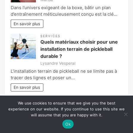
Dans l’univers exigeant de la boxe, bâtir un plan
d’entraînement méticuleusement conçu est la clé…
En savoir plus
SERVICES
Quels matériaux choisir pour une
installation terrain de pickleball
durable ?
Lysandre Vesperal
L’installation terrain de pickleball ne se limite pas à
tracer des lignes et poser un…
En savoir plus
LOISIRS
We use cookies to ensure that we give you the best
Comment se passent les séjours
experience on our website. If you continue to use this site we
en colo ?
will assume that you are happy with it.
Valentina
Ok
Pendant les vacances, de nombreux enfants et