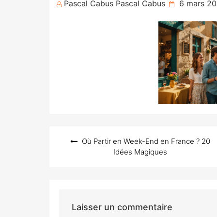
Posted
Pascal Cabus Pascal Cabus
6 mars 2
on
Navigation
Où Partir en Week-End en France ? 20
de
Idées Magiques
l’article
Laisser un commentaire