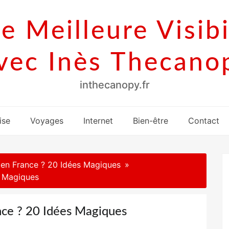
e Meilleure Visibi
vec Inès Thecano
inthecanopy.fr
ise
Voyages
Internet
Bien-être
Contact
 en France ? 20 Idées Magiques
s Magiques
nce ? 20 Idées Magiques