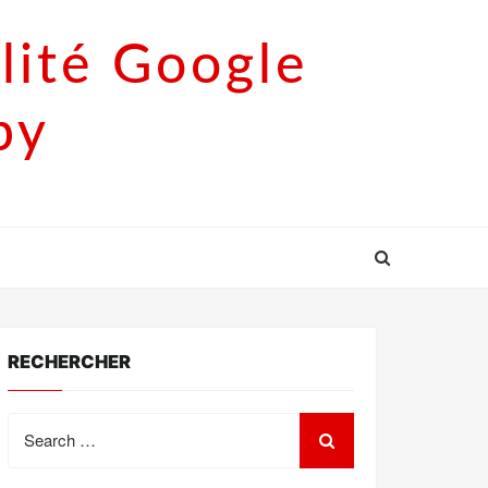
lité Google
py
RECHERCHER
Search
for: