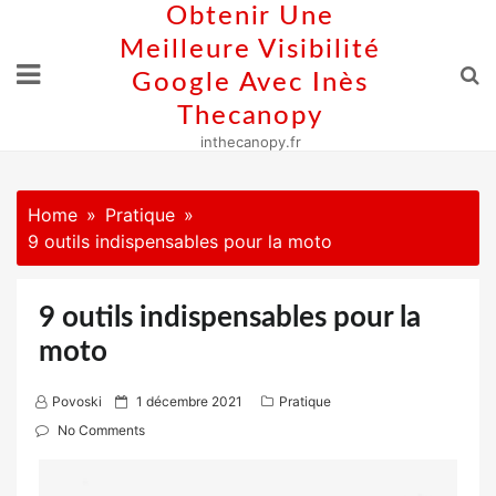
Skip
Obtenir Une
to
Meilleure Visibilité
content
Google Avec Inès
Thecanopy
inthecanopy.fr
Home
Pratique
9 outils indispensables pour la moto
9 outils indispensables pour la
moto
P
Povoski
1 décembre 2021
Pratique
o
No Comments
s
t