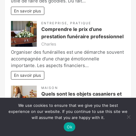
utile de faire des goodies. Du fait…
En savoir plus
ENTREPRISE
,
PRATIQUE
Comprendre le prix d’une
prestation funéraire professionnel
Charles
Organiser des funérailles est une démarche souvent
accompagnée d’une charge émotionnelle
importante. Les aspects financiers…
En savoir plus
MAISON
Quels sont les objets casaniers et
meubles de qualité qu’il faut avoir
We use cookies to ensure that we give you the best
chez soi?
experience on our website. If you continue to use this site we
Amine
will assume that you are happy with it.
La maison ou votre habitation est le lieu de
Ok
relaxation ou de tranquillité par prédilection.…