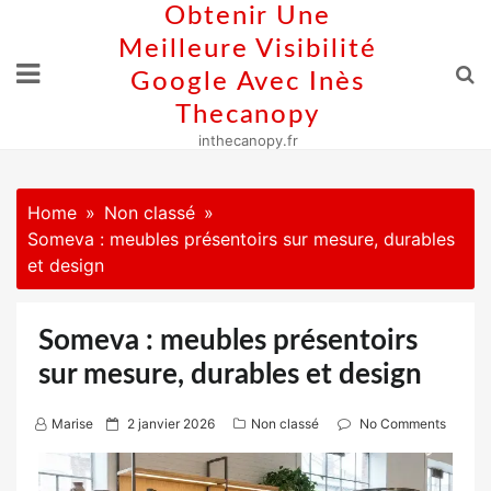
Skip
Obtenir Une
to
Meilleure Visibilité
content
Google Avec Inès
Thecanopy
inthecanopy.fr
Home
Non classé
Someva : meubles présentoirs sur mesure, durables
et design
Someva : meubles présentoirs
sur mesure, durables et design
P
Marise
2 janvier 2026
Non classé
No Comments
o
s