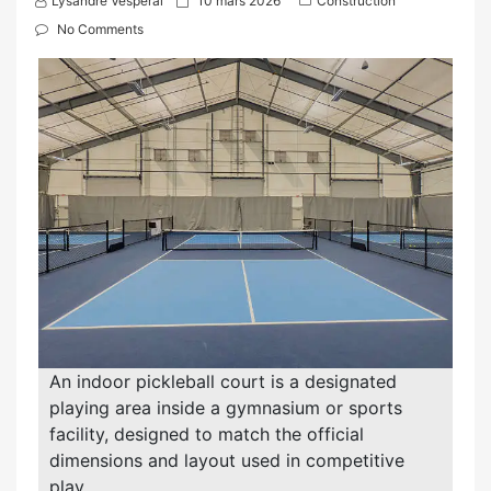
Lysandre Vesperal
10 mars 2026
Construction
o
No Comments
s
t
e
d
o
n
An indoor pickleball court is a designated
playing area inside a gymnasium or sports
facility, designed to match the official
dimensions and layout used in competitive
play