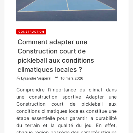
CONSTRUCTION
Comment adapter une
Construction court de
pickleball aux conditions
climatiques locales ?
P
Lysandre Vesperal
10 mars 2026
o
Comprendre l’importance du climat dans
s
une construction sportive Adapter une
t
Construction court de pickleball aux
e
conditions climatiques locales constitue une
d
étape essentielle pour garantir la durabilité
o
du terrain et la qualité du jeu. En effet,
n
chaque région possède des caractéristiques