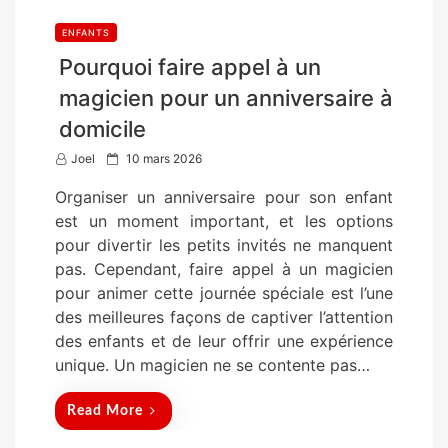
ENFANTS
Pourquoi faire appel à un
magicien pour un anniversaire à
domicile
P
Joel
10 mars 2026
o
Organiser un anniversaire pour son enfant
s
est un moment important, et les options
t
pour divertir les petits invités ne manquent
e
pas. Cependant, faire appel à un magicien
d
pour animer cette journée spéciale est l’une
o
des meilleures façons de captiver l’attention
n
des enfants et de leur offrir une expérience
unique. Un magicien ne se contente pas…
Read More