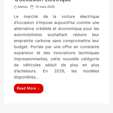
P
Marise
10 mars 2026
o
Le marché de la voiture électrique
s
d’occasion s’impose aujourd’hui comme une
t
alternative crédible et économique pour les
e
automobilistes souhaitant réduire leur
d
empreinte carbone sans compromettre leur
o
budget. Portée par une offre en constante
n
expansion et des innovations techniques
impressionnantes, cette nouvelle catégorie
de véhicules séduit de plus en plus
d’acheteurs. En 2026, les modèles
disponibles…
Read More