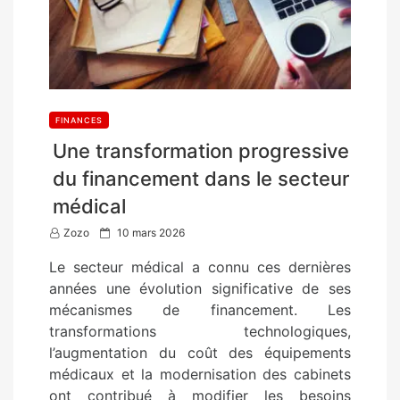
FINANCES
Une transformation progressive
du financement dans le secteur
médical
P
Zozo
10 mars 2026
o
Le secteur médical a connu ces dernières
s
années une évolution significative de ses
t
mécanismes de financement. Les
e
transformations technologiques,
d
l’augmentation du coût des équipements
o
médicaux et la modernisation des cabinets
n
ont contribué à modifier les besoins