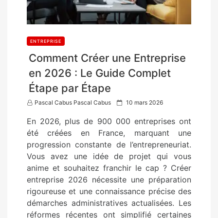
ENTREPRISE
Comment Créer une Entreprise
en 2026 : Le Guide Complet
Étape par Étape
P
Pascal Cabus Pascal Cabus
10 mars 2026
o
En 2026, plus de 900 000 entreprises ont
s
été créées en France, marquant une
t
progression constante de l’entrepreneuriat.
e
Vous avez une idée de projet qui vous
d
anime et souhaitez franchir le cap ? Créer
o
entreprise 2026 nécessite une préparation
n
rigoureuse et une connaissance précise des
démarches administratives actualisées. Les
réformes récentes ont simplifié certaines