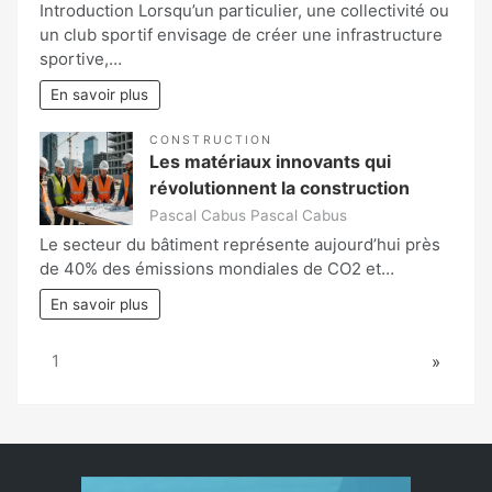
Introduction Lorsqu’un particulier, une collectivité ou
un club sportif envisage de créer une infrastructure
sportive,…
En savoir plus
CONSTRUCTION
Les matériaux innovants qui
révolutionnent la construction
Pascal Cabus Pascal Cabus
Le secteur du bâtiment représente aujourd’hui près
de 40% des émissions mondiales de CO2 et…
En savoir plus
Page:
Next
1
»