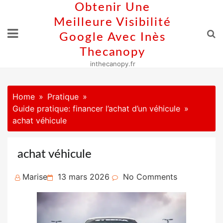
Skip
Obtenir Une
to
Meilleure Visibilité
content
Google Avec Inès
Thecanopy
inthecanopy.fr
Home
Pratique
Guide pratique: financer l’achat d’un véhicule
achat véhicule
achat véhicule
Posted
Marise
13 mars 2026
No Comments
on