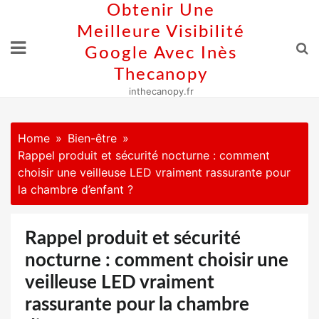
Skip
Obtenir Une
to
Meilleure Visibilité
content
Google Avec Inès
Thecanopy
inthecanopy.fr
Home
Bien-être
Rappel produit et sécurité nocturne : comment
choisir une veilleuse LED vraiment rassurante pour
la chambre d’enfant ?
Rappel produit et sécurité
nocturne : comment choisir une
veilleuse LED vraiment
rassurante pour la chambre