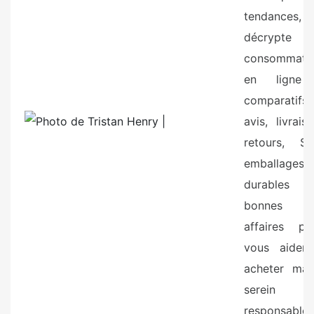
tendances,
décrypte 
consommati
en ligne
comparatifs,
avis, livraiso
retours, SA
emballages
durables 
bonnes
affaires po
vous aider
acheter mali
serein 
responsable.