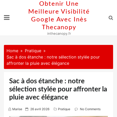
Skip
Obtenir Une
to
Meilleure Visibilité
content
Google Avec Inès
Thecanopy
inthecanopy.fr
Home
Pratique
Sac à dos étanche : notre sélection stylée pour
affronter la pluie avec élégance
Sac à dos étanche : notre
sélection stylée pour affronter la
pluie avec élégance
P
Marise
26 avril 2026
Pratique
No Comments
o