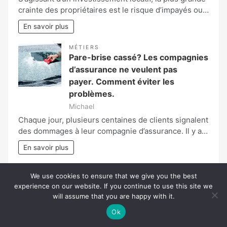
crainte des propriétaires est le risque d’impayés ou…
En savoir plus
MÉTIERS
Pare-brise cassé? Les compagnies
d’assurance ne veulent pas
payer. Comment éviter les
problèmes.
Michael
Chaque jour, plusieurs centaines de clients signalent
des dommages à leur compagnie d’assurance. Il y a…
En savoir plus
MAISON
We use cookies to ensure that we give you the best
Déco Salon Industriel : Créez un
experience on our website. If you continue to use this site we
Espace Unique !
will assume that you are happy with it.
Xavier Charles
Ok
Bercé par le charme brut et authentique du style