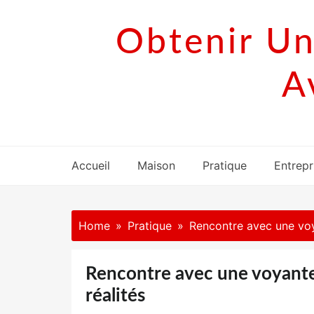
Skip
to
Obtenir Un
content
A
Accueil
Maison
Pratique
Entrepr
Home
Pratique
Rencontre avec une voy
Rencontre avec une voyante 
réalités