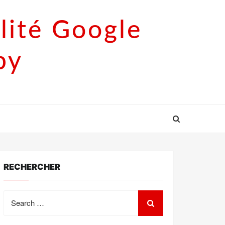
lité Google
py
RECHERCHER
Search
for: