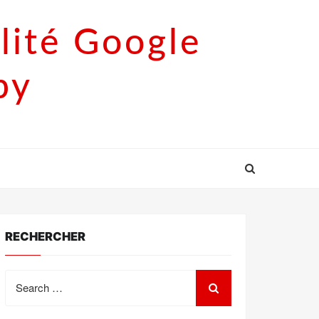
lité Google
py
RECHERCHER
Search
for: