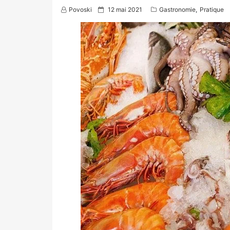
P
Povoski
12 mai 2021
Gastronomie
,
Pratique
o
s
t
e
d
o
n