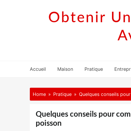
Skip
to
Obtenir Un
content
A
Accueil
Maison
Pratique
Entrepr
Home
Pratique
Quelques conseils pou
Quelques conseils pour com
poisson