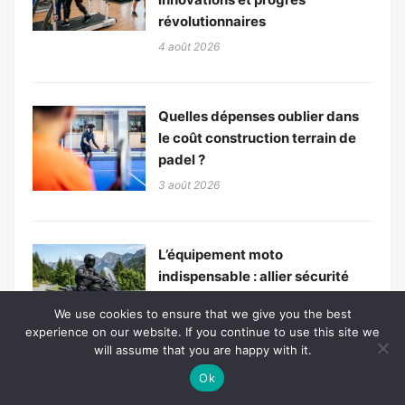
révolutionnaires
4 août 2026
Quelles dépenses oublier dans
le coût construction terrain de
padel ?
3 août 2026
L’équipement moto
indispensable : allier sécurité
optimale et confort sur la route
We use cookies to ensure that we give you the best
3 août 2026
experience on our website. If you continue to use this site we
will assume that you are happy with it.
Ok
Les clôtures augmentent-elles