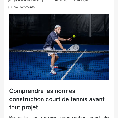
Lysandre Vesperal
17 mars 2026
Services
o
No Comments
s
t
e
d
o
n
Comprendre les normes
construction court de tennis avant
tout projet
Respecter les
normes construction court de