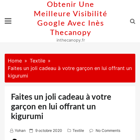
Skip
Obtenir Une
to
Meilleure Visibilité
content
Google Avec Inès
Thecanopy
inthecanopy.fr
Home
Textile
Faites un joli cadeau à votre garçon en lui offrant un
kigurumi
Faites un joli cadeau à votre
garçon en lui offrant un
kigurumi
P
Yohan
9 octobre 2020
Textile
No Comments
o