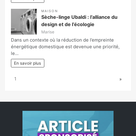
MAISON
Sèche-linge Ubaldi : l’alliance du
design et de l’écologie
Marise
Dans un contexte où la réduction de l’empreinte
énergétique domestique est devenue une priorité,
le…
En savoir plus
Page:
Next
1
»