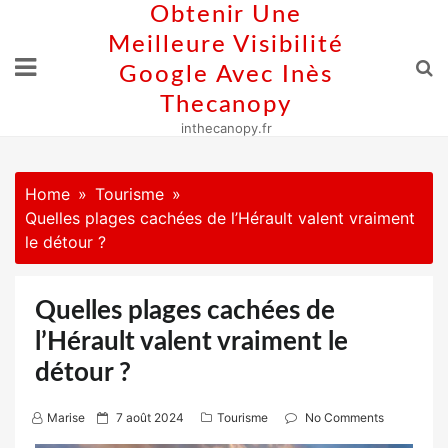
Skip
Obtenir Une
to
Meilleure Visibilité
content
Google Avec Inès
Thecanopy
inthecanopy.fr
Home
Tourisme
Quelles plages cachées de l’Hérault valent vraiment
le détour ?
Quelles plages cachées de
l’Hérault valent vraiment le
détour ?
P
Marise
7 août 2024
Tourisme
No Comments
o