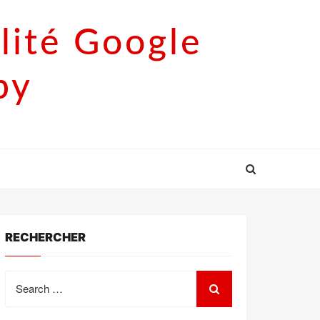
lité Google
py
RECHERCHER
Search
for: