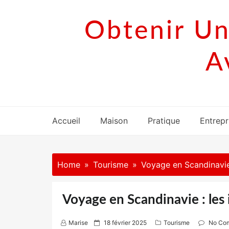
Skip
to
Obtenir Un
content
A
Accueil
Maison
Pratique
Entrepr
Home
Tourisme
Voyage en Scandinavie 
Voyage en Scandinavie : les
P
Marise
18 février 2025
Tourisme
No Co