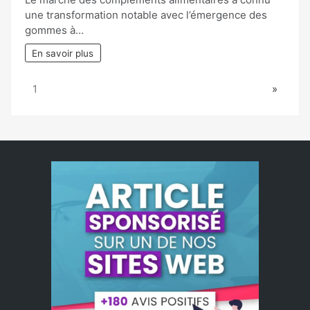
une transformation notable avec l’émergence des
gommes à…
En savoir plus
Page:
Next
1
»