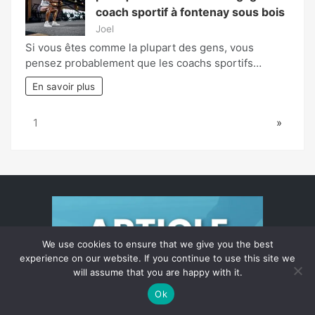
coach sportif à fontenay sous bois
Joel
Si vous êtes comme la plupart des gens, vous
pensez probablement que les coachs sportifs…
En savoir plus
Page:
Next
1
»
We use cookies to ensure that we give you the best
experience on our website. If you continue to use this site we
will assume that you are happy with it.
Ok