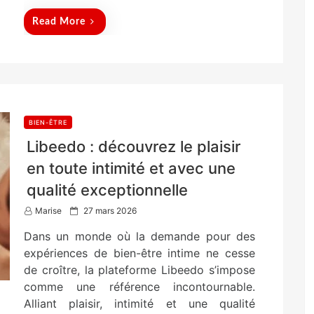
Read More
BIEN-ÊTRE
Libeedo : découvrez le plaisir
en toute intimité et avec une
qualité exceptionnelle
P
Marise
27 mars 2026
o
Dans un monde où la demande pour des
s
t
expériences de bien-être intime ne cesse
e
de croître, la plateforme Libeedo s’impose
d
comme une référence incontournable.
o
n
Alliant plaisir, intimité et une qualité