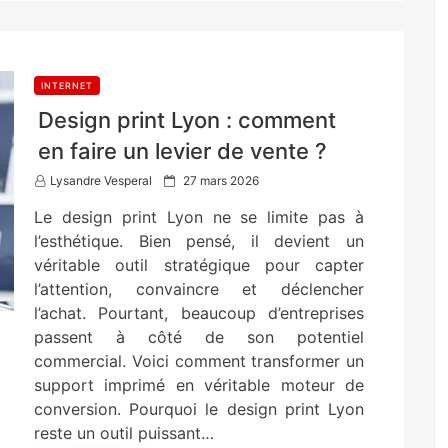
INTERNET
Design print Lyon : comment
en faire un levier de vente ?
P
Lysandre Vesperal
27 mars 2026
o
Le design print Lyon ne se limite pas à
s
t
l’esthétique. Bien pensé, il devient un
e
véritable outil stratégique pour capter
d
l’attention, convaincre et déclencher
o
n
l’achat. Pourtant, beaucoup d’entreprises
passent à côté de son potentiel
commercial. Voici comment transformer un
support imprimé en véritable moteur de
conversion. Pourquoi le design print Lyon
reste un outil puissant…