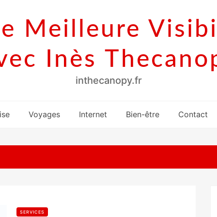
e Meilleure Visibi
vec Inès Thecano
inthecanopy.fr
ise
Voyages
Internet
Bien-être
Contact
SERVICES