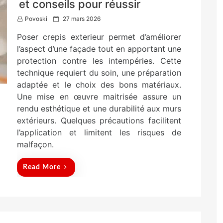
et conseils pour réussir
P
Povoski
27 mars 2026
o
Poser crepis exterieur permet d’améliorer
s
t
l’aspect d’une façade tout en apportant une
e
protection contre les intempéries. Cette
d
technique requiert du soin, une préparation
o
n
adaptée et le choix des bons matériaux.
Une mise en œuvre maitrisée assure un
rendu esthétique et une durabilité aux murs
extérieurs. Quelques précautions facilitent
l’application et limitent les risques de
malfaçon.
Read More