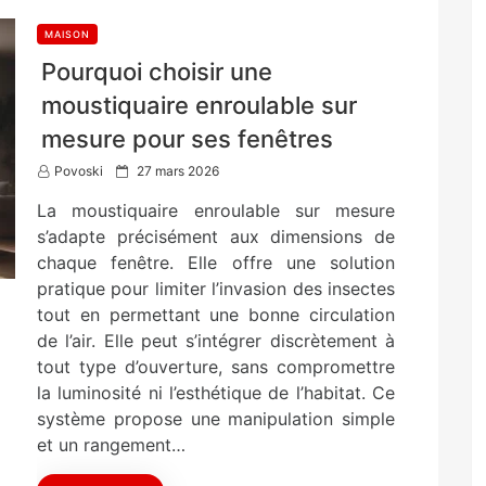
MAISON
Pourquoi choisir une
moustiquaire enroulable sur
mesure pour ses fenêtres
P
Povoski
27 mars 2026
o
La moustiquaire enroulable sur mesure
s
t
s’adapte précisément aux dimensions de
e
chaque fenêtre. Elle offre une solution
d
pratique pour limiter l’invasion des insectes
o
n
tout en permettant une bonne circulation
de l’air. Elle peut s’intégrer discrètement à
tout type d’ouverture, sans compromettre
la luminosité ni l’esthétique de l’habitat. Ce
système propose une manipulation simple
et un rangement…