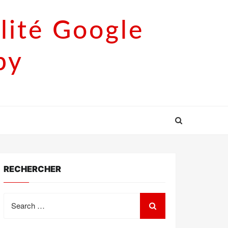
lité Google
py
RECHERCHER
Search
for: