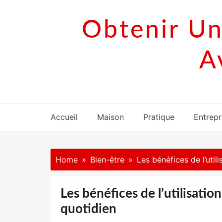
Skip
to
Obtenir Un
content
A
Accueil
Maison
Pratique
Entrepr
Home
Bien-être
Les bénéfices de l’util
Les bénéfices de l’utilisatio
quotidien