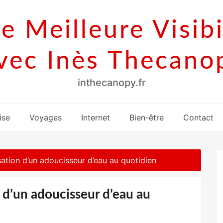
e Meilleure Visibi
vec Inès Thecano
inthecanopy.fr
ise
Voyages
Internet
Bien-être
Contact
isation d’un adoucisseur d’eau au quotidien
n d’un adoucisseur d’eau au