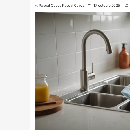
P
Pascal Cabus Pascal Cabus
17 octobre 2025
o
s
t
e
d
o
n