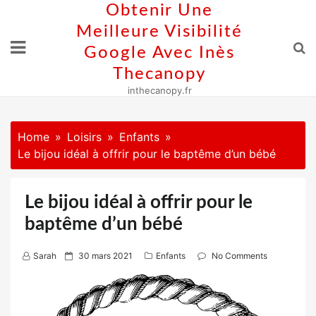
Skip
Obtenir Une
to
Meilleure Visibilité
content
Google Avec Inès
Thecanopy
inthecanopy.fr
Home
Loisirs
Enfants
Le bijou idéal à offrir pour le baptême d’un bébé
Le bijou idéal à offrir pour le
baptême d’un bébé
P
Sarah
30 mars 2021
Enfants
No Comments
o
s
t