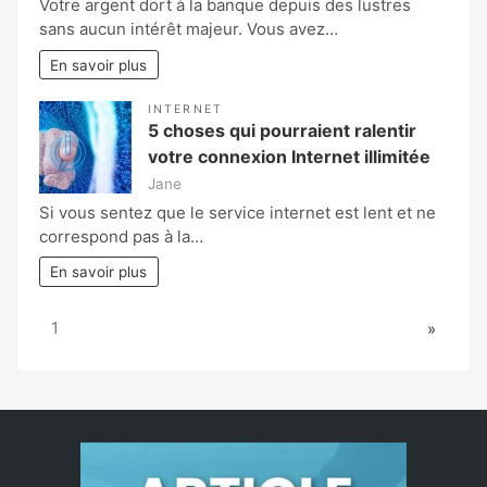
Votre argent dort à la banque depuis des lustres
sans aucun intérêt majeur. Vous avez…
En savoir plus
INTERNET
5 choses qui pourraient ralentir
votre connexion Internet illimitée
Jane
Si vous sentez que le service internet est lent et ne
correspond pas à la…
En savoir plus
Page:
Next
1
»