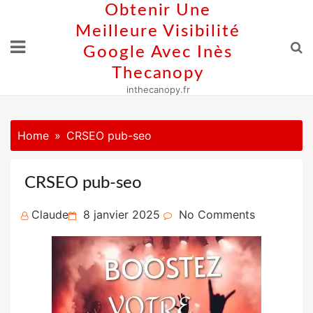
Skip
Obtenir Une
to
Meilleure Visibilité
content
Google Avec Inès
Thecanopy
inthecanopy.fr
Home
CRSEO pub-seo
CRSEO pub-seo
Posted
Claude
8 janvier 2025
No Comments
on