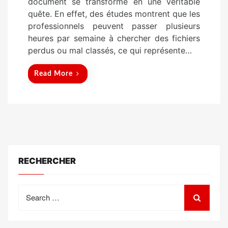
document se transforme en une véritable
o
quête. En effet, des études montrent que les
n
professionnels peuvent passer plusieurs
heures par semaine à chercher des fichiers
perdus ou mal classés, ce qui représente…
Read More
RECHERCHER
Search
for: