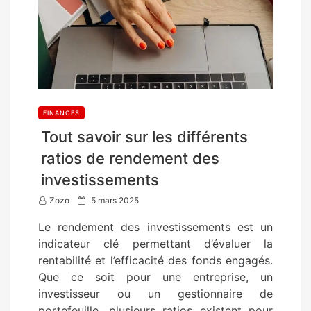
FINANCES
Tout savoir sur les différents
ratios de rendement des
investissements
P
Zozo
5 mars 2025
o
Le rendement des investissements est un
s
indicateur clé permettant d’évaluer la
t
rentabilité et l’efficacité des fonds engagés.
e
Que ce soit pour une entreprise, un
d
investisseur ou un gestionnaire de
o
portefeuille, plusieurs ratios existent pour