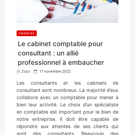
FINANCES
Le cabinet comptable pour
consultant : un allié
professionnel à embaucher
P
Zozo
17 novembre 2022
o
Les consultants et les cabinets de
s
consultant sont nombreux. La majorité d’eux
t
collabore avec un comptable pour mener à
e
bien leur activité. Le choix d’un spécialiste
d
en comptable est important pour le bien de
o
notre entreprise. Il doit être capable de
n
répondre aux attentes de ses clients qui
sont des consultants. Beaucoup des