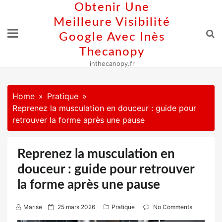
Skip
Obtenir Une
to
Meilleure Visibilité
content
Google Avec Inès
Thecanopy
inthecanopy.fr
Home
Pratique
Reprenez la musculation en douceur : guide pour
retrouver la forme après une pause
Reprenez la musculation en
douceur : guide pour retrouver
la forme après une pause
P
Marise
25 mars 2026
Pratique
No Comments
o