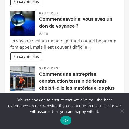
En savoir plus
PRATIQUE
Comment savoir si vous avez un
don de voyance ?
Aline
La voyance est un monde spirituel auquel beaucoup
font appel, mais il est souvent difficile…
En savoir plus
SERVICES
Comment une entreprise
construction terrain de tennis
choisit-elle les matériaux les plus
résistants aux intempéries ?
We use cookies to ensure that we give you the best
Lysandre Vesperal
experience on our website. If you continue to use this site we
Construire un court de tennis durable ne consiste
will assume that you are happy with it.
pas uniquement à couler une dalle et…
Ok
En savoir plus