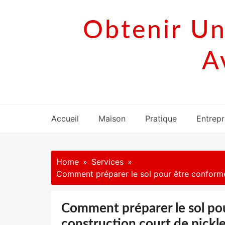
Skip
to
Obtenir Un
content
A
Accueil
Maison
Pratique
Entrepr
Home
Services
Comment préparer le sol pour être conforme
Comment préparer le sol po
construction court de pickle