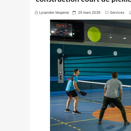
P
Lysandre Vesperal
25 mars 2026
Services
o
s
t
e
d
o
n