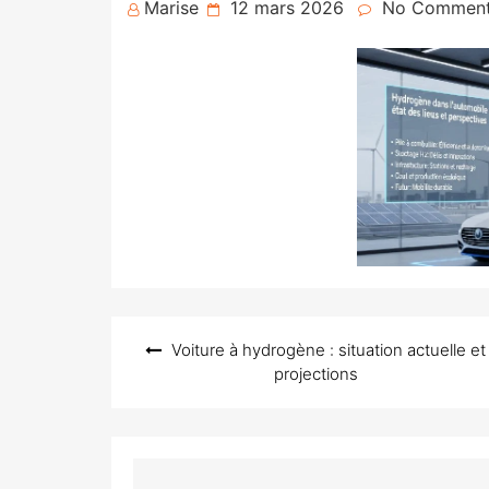
Posted
Marise
12 mars 2026
No Commen
on
Navigation
Voiture à hydrogène : situation actuelle et
de
projections
l’article