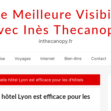
e Meilleure Visibi
vec Inès Thecano
inthecanopy.fr
ise
Voyages
Internet
Bien-être
Contact
elle hôtel Lyon est efficace pour les d’hôtels
 hôtel Lyon est efficace pour les