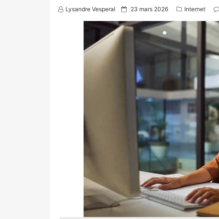
P
Lysandre Vesperal
23 mars 2026
Internet
o
s
t
e
d
o
n