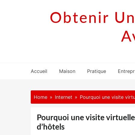
Skip
to
Obtenir Un
content
A
Accueil
Maison
Pratique
Entrepr
Home
Internet
Pourquoi une visite virtu
Pourquoi une visite virtuelle
d’hôtels