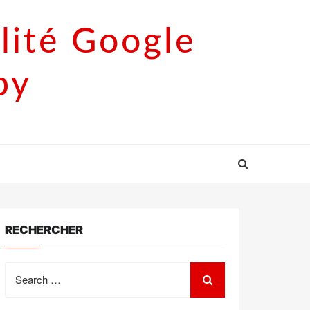
lité Google
py
RECHERCHER
Search
for: