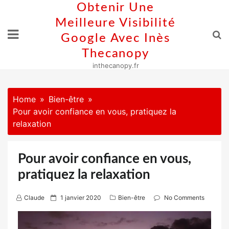
Skip
Obtenir Une
to
Meilleure Visibilité
content
Google Avec Inès
Thecanopy
inthecanopy.fr
Home
Bien-être
Pour avoir confiance en vous, pratiquez la
relaxation
Pour avoir confiance en vous,
pratiquez la relaxation
P
Claude
1 janvier 2020
Bien-être
No Comments
o
s