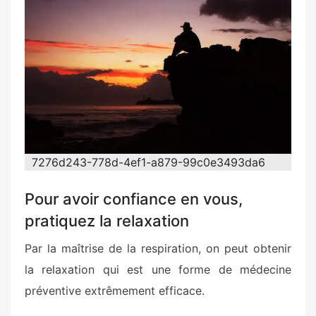
t
e
d
o
n
7276d243-778d-4ef1-a879-99c0e3493da6
Pour avoir confiance en vous,
pratiquez la relaxation
Par la maîtrise de la respiration, on peut obtenir
la relaxation qui est une forme de médecine
préventive extrêmement efficace.