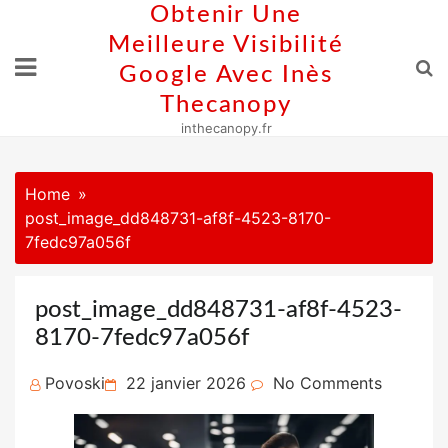
Skip
Obtenir Une
to
Meilleure Visibilité
content
Google Avec Inès
Thecanopy
inthecanopy.fr
Home
post_image_dd848731-af8f-4523-8170-
7fedc97a056f
post_image_dd848731-af8f-4523-
8170-7fedc97a056f
Posted
Povoski
22 janvier 2026
No Comments
on