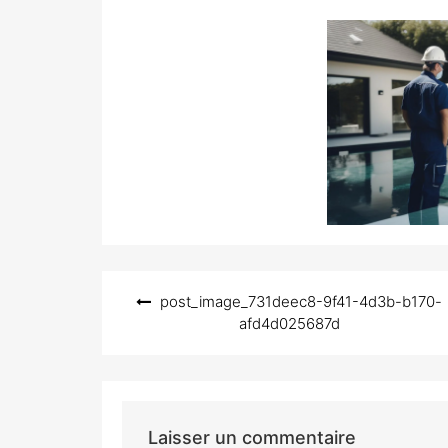
on
Navigation
post_image_731deec8-9f41-4d3b-b170-
de
afd4d025687d
l’article
Laisser un commentaire