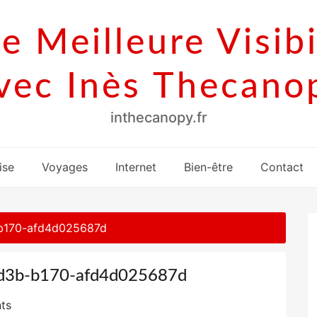
e Meilleure Visibi
vec Inès Thecano
inthecanopy.fr
ise
Voyages
Internet
Bien-être
Contact
-b170-afd4d025687d
4d3b-b170-afd4d025687d
ts