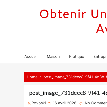
Skip
to
Obtenir Un
content
A
Accueil
Maison
Pratique
Entrepr
Home
post_image_731deec8-9f41-4d3b
post_image_731deec8-9f41-
Posted
Povoski
16 avril 2026
No Commen