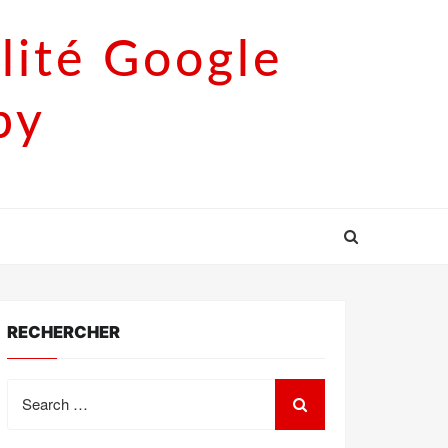
lité Google
py
RECHERCHER
Search
for: