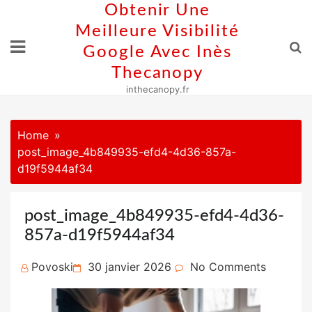
Skip
Obtenir Une
to
Meilleure Visibilité
content
Google Avec Inès
Thecanopy
inthecanopy.fr
Home
post_image_4b849935-efd4-4d36-857a-
d19f5944af34
post_image_4b849935-efd4-4d36-
857a-d19f5944af34
Posted
Povoski
30 janvier 2026
No Comments
on