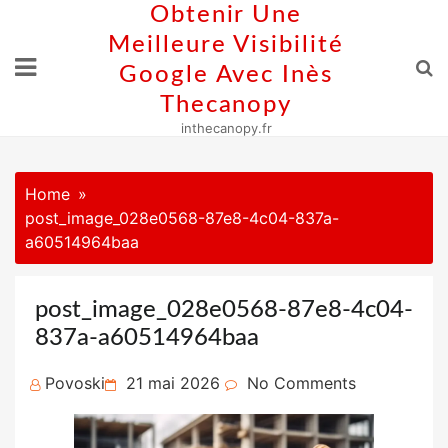
Skip
Obtenir Une
to
Meilleure Visibilité
content
Google Avec Inès
Thecanopy
inthecanopy.fr
Home
post_image_028e0568-87e8-4c04-837a-
a60514964baa
post_image_028e0568-87e8-4c04-
837a-a60514964baa
Posted
Povoski
21 mai 2026
No Comments
on