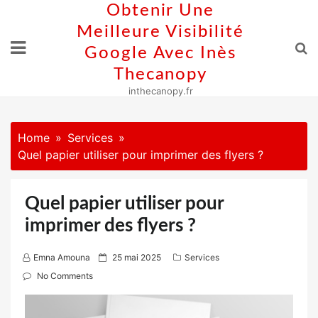
Skip
Obtenir Une
to
Meilleure Visibilité
content
Google Avec Inès
Thecanopy
inthecanopy.fr
Home
Services
Quel papier utiliser pour imprimer des flyers ?
Quel papier utiliser pour
imprimer des flyers ?
P
Emna Amouna
25 mai 2025
Services
o
No Comments
s
t