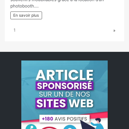
photobooth.…
En savoir plus
Page:
Next
1
»