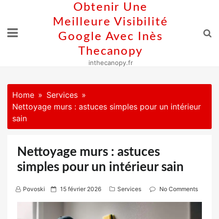
Skip
Obtenir Une
to
Meilleure Visibilité
content
Google Avec Inès
Thecanopy
inthecanopy.fr
Home
Services
Nettoyage murs : astuces simples pour un intérieur
sain
Nettoyage murs : astuces
simples pour un intérieur sain
P
Povoski
15 février 2026
Services
No Comments
o
s