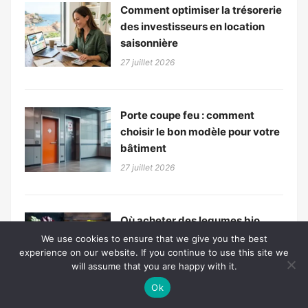
Comment optimiser la trésorerie
des investisseurs en location
saisonnière
27 juillet 2026
Porte coupe feu : comment
choisir le bon modèle pour votre
bâtiment
27 juillet 2026
Où acheter des legumes bio
Bordeaux en circuit court
We use cookies to ensure that we give you the best
experience on our website. If you continue to use this site we
27 juillet 2026
will assume that you are happy with it.
Ok