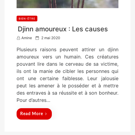
BIEN-ÊTRE
Djinn amoureux : Les causes
P
Amine
2 mai 2020
o
Plusieurs raisons peuvent attirer un djinn
s
amoureux vers un humain. Ces créatures
t
pouvant lire dans le cerveau de sa victime,
e
ils ont la manie de cibler les personnes qui
d
ont une certaine faiblesse. Leur jalousie
o
peut les amener à le posséder et à mettre
n
des entraves à sa réussite et à son bonheur.
Pour d’autres…
Read More