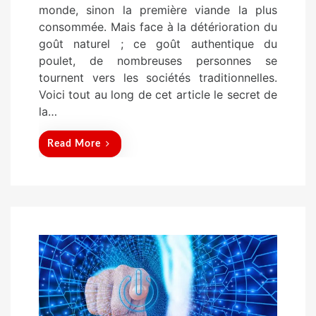
monde, sinon la première viande la plus
e
consommée. Mais face à la détérioration du
d
goût naturel ; ce goût authentique du
o
poulet, de nombreuses personnes se
n
tournent vers les sociétés traditionnelles.
Voici tout au long de cet article le secret de
la…
Read More