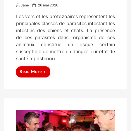
P
Jane
26 mai 2020
o
Les vers et les protozoaires représentent les
s
principales classes de parasites infestant les
t
intestins des chiens et chats. La présence
e
de ces parasites dans l’organisme de ces
d
animaux constitue un risque certain
o
susceptible de mettre en danger leur état de
n
santé a posteriori.
Read More