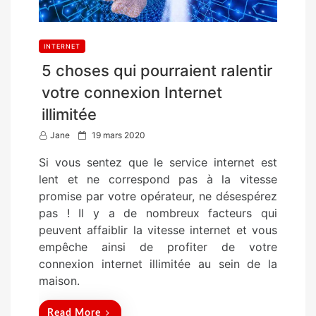
INTERNET
5 choses qui pourraient ralentir
votre connexion Internet
illimitée
P
Jane
19 mars 2020
o
Si vous sentez que le service internet est
s
lent et ne correspond pas à la vitesse
t
promise par votre opérateur, ne désespérez
e
pas ! Il y a de nombreux facteurs qui
d
peuvent affaiblir la vitesse internet et vous
o
empêche ainsi de profiter de votre
n
connexion internet illimitée au sein de la
maison.
Read More