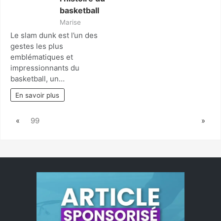
basketball
Marise
Le slam dunk est l’un des
gestes les plus
emblématiques et
impressionnants du
basketball, un…
En savoir plus
Page:
Previous
Next
99
«
»