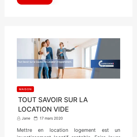
MAISON
TOUT SAVOIR SUR LA
LOCATION VIDE
P
Jane
17 mars 2020
o
Mettre en location logement est un
s