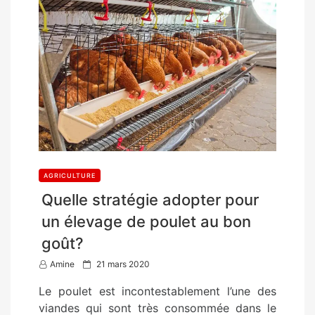
AGRICULTURE
Quelle stratégie adopter pour
un élevage de poulet au bon
goût?
P
Amine
21 mars 2020
o
Le poulet est incontestablement l’une des
s
viandes qui sont très consommée dans le
t