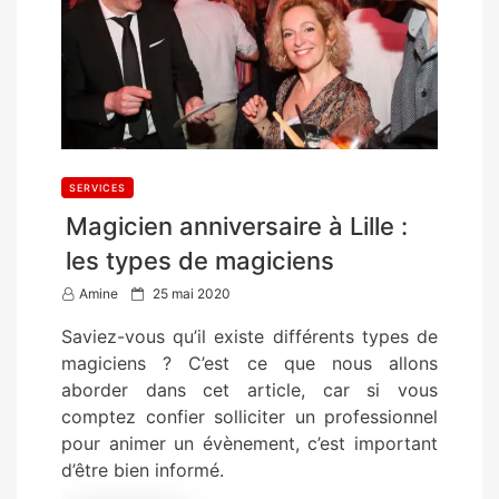
SERVICES
Magicien anniversaire à Lille :
les types de magiciens
P
Amine
25 mai 2020
o
Saviez-vous qu’il existe différents types de
s
magiciens ? C’est ce que nous allons
t
aborder dans cet article, car si vous
e
comptez confier solliciter un professionnel
d
pour animer un évènement, c’est important
o
d’être bien informé.
n