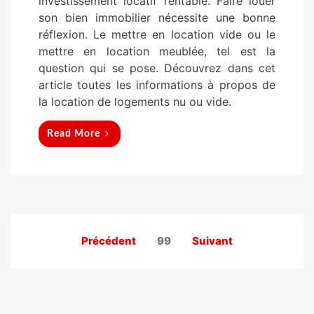
investissement locatif rentable. Faire louer
t
son bien immobilier nécessite une bonne
e
réflexion. Le mettre en location vide ou le
d
mettre en location meublée, tel est la
o
question qui se pose. Découvrez dans cet
n
article toutes les informations à propos de
la location de logements nu ou vide.
Read More
Pagination
Précédent
99
Suivant
des
publications