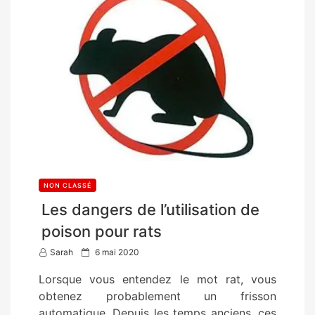
NON CLASSÉ
Les dangers de l’utilisation de
poison pour rats
P
Sarah
6 mai 2020
o
Lorsque vous entendez le mot rat, vous
s
obtenez probablement un frisson
t
automatique. Depuis les temps anciens, ces