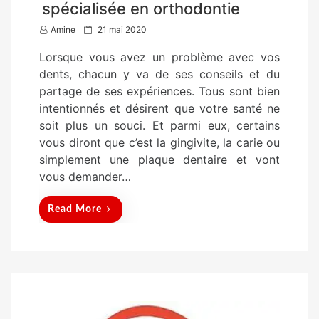
spécialisée en orthodontie
P
Amine
21 mai 2020
o
Lorsque vous avez un problème avec vos
s
dents, chacun y va de ses conseils et du
t
partage de ses expériences. Tous sont bien
e
intentionnés et désirent que votre santé ne
d
soit plus un souci. Et parmi eux, certains
o
vous diront que c’est la gingivite, la carie ou
n
simplement une plaque dentaire et vont
vous demander…
Read More