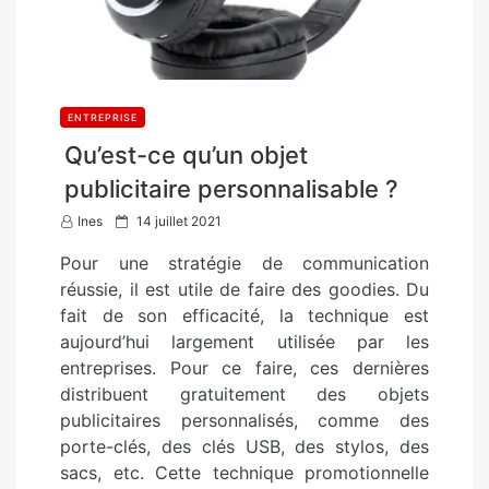
ENTREPRISE
Qu’est-ce qu’un objet
publicitaire personnalisable ?
P
Ines
14 juillet 2021
o
Pour une stratégie de communication
s
réussie, il est utile de faire des goodies. Du
t
fait de son efficacité, la technique est
e
aujourd’hui largement utilisée par les
d
entreprises. Pour ce faire, ces dernières
o
distribuent gratuitement des objets
n
publicitaires personnalisés, comme des
porte-clés, des clés USB, des stylos, des
sacs, etc. Cette technique promotionnelle