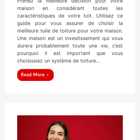
Prenez la meilleure décision pour votre
s
maison en considérant toutes les
t
caractéristiques de votre toit. Utilisez ce
e
guide pour vous assurer de choisir la
d
meilleure tuile de toiture pour votre maison.
o
Une maison est un investissement qui vous
n
durera probablement toute une vie, c’est
pourquoi il est important que vous
choisissiez un système de toiture…
Read More