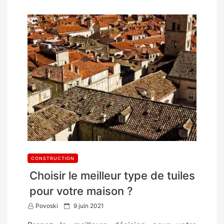
CONSTRUCTION
Choisir le meilleur type de tuiles
pour votre maison ?
P
Povoski
9 juin 2021
o