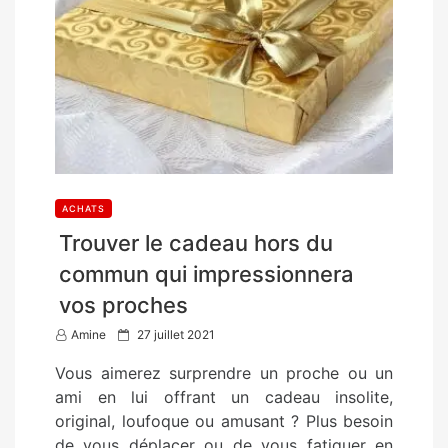
ACHATS
Trouver le cadeau hors du
commun qui impressionnera
vos proches
P
Amine
27 juillet 2021
o
Vous aimerez surprendre un proche ou un
s
ami en lui offrant un cadeau insolite,
t
original, loufoque ou amusant ? Plus besoin
e
de vous déplacer ou de vous fatiguer en