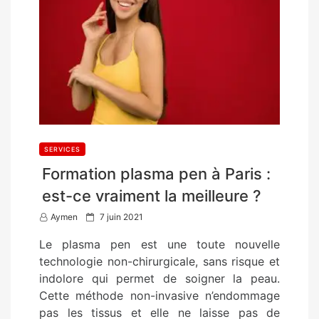
SERVICES
Formation plasma pen à Paris :
est-ce vraiment la meilleure ?
P
Aymen
7 juin 2021
o
Le plasma pen est une toute nouvelle
s
technologie non-chirurgicale, sans risque et
t
indolore qui permet de soigner la peau.
e
Cette méthode non-invasive n’endommage
d
pas les tissus et elle ne laisse pas de
o