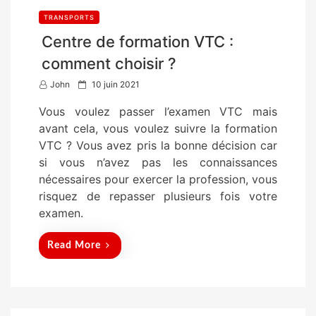
TRANSPORTS
Centre de formation VTC :
comment choisir ?
P
John
10 juin 2021
o
Vous voulez passer l’examen VTC mais
s
avant cela, vous voulez suivre la formation
t
VTC ? Vous avez pris la bonne décision car
e
si vous n’avez pas les connaissances
d
nécessaires pour exercer la profession, vous
o
risquez de repasser plusieurs fois votre
n
examen.
Read More