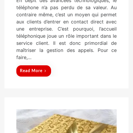
En dépit des avancées technologiques, le
s
téléphone n’a pas perdu de sa valeur. Au
t
contraire même, c’est un moyen qui permet
e
aux clients d’entrer en contact direct avec
d
une entreprise. C’est pourquoi, l’accueil
o
téléphonique joue un rôle important dans le
n
service client. Il est donc primordial de
maîtriser la gestion des appels. Pour ce
faire,…
Read More