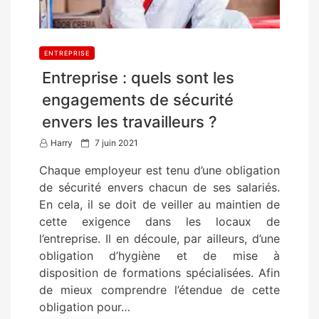
ENTREPRISE
Entreprise : quels sont les
engagements de sécurité
envers les travailleurs ?
P
Harry
7 juin 2021
o
Chaque employeur est tenu d’une obligation
s
de sécurité envers chacun de ses salariés.
t
En cela, il se doit de veiller au maintien de
e
cette exigence dans les locaux de
d
l’entreprise. Il en découle, par ailleurs, d’une
o
obligation d’hygiène et de mise à
n
disposition de formations spécialisées. Afin
de mieux comprendre l’étendue de cette
obligation pour…