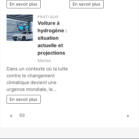
En savoir plus
En savoir plus
PRATIQUE
Voiture à
hydrogène :
situation
actuelle et
projections
Marise
Dans un contexte où la lutte
contre le changement
climatique devient une
urgence mondiale, le…
En savoir plus
Page:
Previous
Next
88
«
»