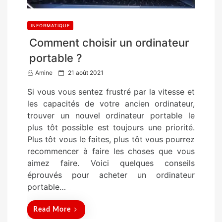
INFORMATIQUE
Comment choisir un ordinateur
portable ?
P
Amine
21 août 2021
o
Si vous vous sentez frustré par la vitesse et
s
les capacités de votre ancien ordinateur,
t
trouver un nouvel ordinateur portable le
e
plus tôt possible est toujours une priorité.
d
Plus tôt vous le faites, plus tôt vous pourrez
o
recommencer à faire les choses que vous
n
aimez faire. Voici quelques conseils
éprouvés pour acheter un ordinateur
portable…
Read More