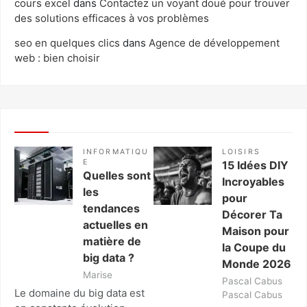
cours excel
dans
Contactez un voyant doué pour trouver
des solutions efficaces à vos problèmes
seo en quelques clics
dans
Agence de développement
web : bien choisir
INFORMATIQU
LOISIRS
E
15 Idées DIY
Quelles sont
Incroyables
les
pour
tendances
Décorer Ta
actuelles en
Maison pour
matière de
la Coupe du
big data ?
Monde 2026
Marise
Pascal Cabus
Le domaine du big data est
Pascal Cabus