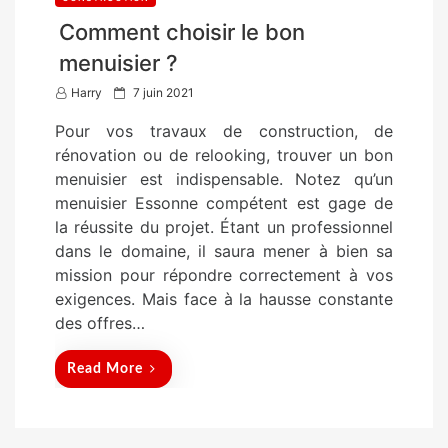
Comment choisir le bon
menuisier ?
P
Harry
7 juin 2021
o
Pour vos travaux de construction, de
s
rénovation ou de relooking, trouver un bon
t
menuisier est indispensable. Notez qu’un
e
menuisier Essonne compétent est gage de
d
la réussite du projet. Étant un professionnel
o
dans le domaine, il saura mener à bien sa
n
mission pour répondre correctement à vos
exigences. Mais face à la hausse constante
des offres…
Read More